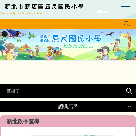
跳
新北市新店區屈尺國民小學
到
New Taipei Quchi Elementary School
主
要
內
容
區
:::
認識屈尺
認識屈尺
新北政令宣導