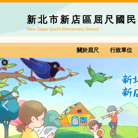
跳
到
新北市新店區屈尺國民
主
要
New Taipei Quchi Elementary School
內
容
區
關於屈尺
行政單位