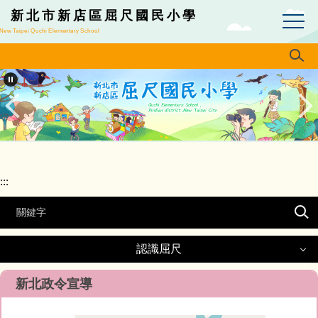
跳
新北市新店區屈尺國民小學
到
New Taipei Quchi Elementary School
主
要
內
容
區
:::
認識屈尺
認識屈尺
新北政令宣導