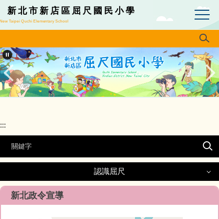
跳
新北市新店區屈尺國民小學
到
New Taipei Quchi Elementary School
主
要
內
容
區
:::
認識屈尺
認識屈尺
新北政令宣導