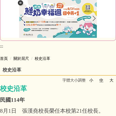
關於屈尺
處室簡介
榮譽榜
家庭教育成果專區
:::
屈尺專刊
首頁
關於屈尺
校史沿革
校史沿革
活動影音
字體大小調整
小
中
大
午餐專區
校史沿革
民國114年
8月1日 張漢堯校長榮任本校第21任校長。