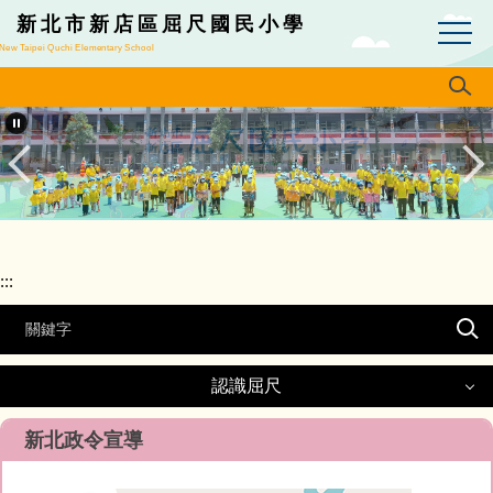
跳
新北市新店區屈尺國民小學
到
New Taipei Quchi Elementary School
主
要
內
容
區
:::
認識屈尺
認識屈尺
新北政令宣導